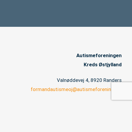
Autismeforeningen
Kreds Østjylland
Valnøddevej 4, 8920 Randers
formandautismeoj@autismeforening.dk
CVR 32817548
Copyright © 2026 Autismeforeningen Kreds Østjylland |