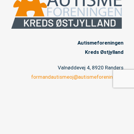
Autismeforeningen
Kreds Østjylland
Valnøddevej 4, 8920 Randers
formandautismeoj@autismeforening.dk
CVR 32817548
Copyright © 2026 Autismeforeningen Kreds Østjylland |
Privatlivspolitik |
Webmaster