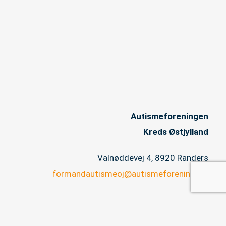
Autismeforeningen
Kreds Østjylland
Valnøddevej 4, 8920 Randers
formandautismeoj@autismeforening.dk
CVR 32817548