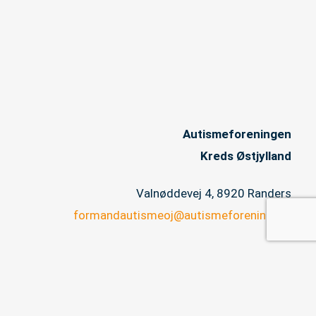
Autismeforeningen
Kreds Østjylland
Valnøddevej 4, 8920 Randers
formandautismeoj@autismeforening.dk
CVR 32817548
Copyright © 2026 Autismeforeningen Kreds Østjylland |