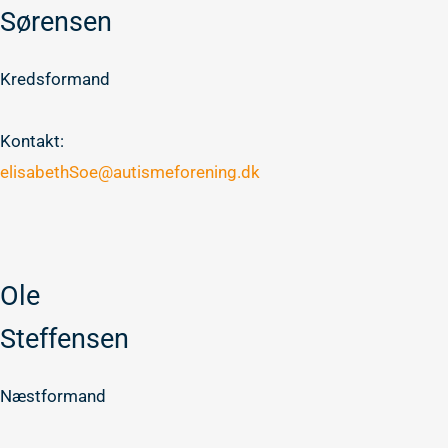
Sørensen
Kredsformand
Kontakt:
elisabethSoe@autismeforening.dk
Ole
Steffensen
Næstformand