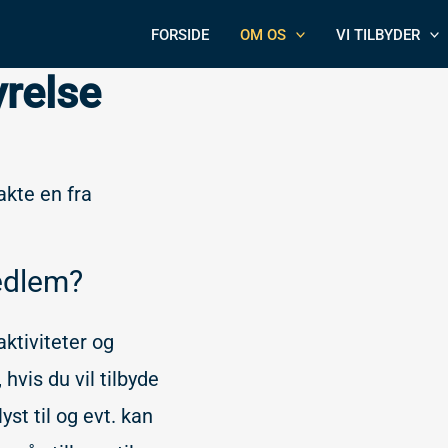
FORSIDE
OM OS
VI TILBYDER
relse
akte en fra
edlem?
aktiviteter og
hvis du vil tilbyde
yst til og evt. kan