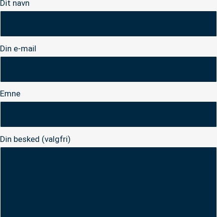
Dit navn
Din e-mail
Emne
Din besked (valgfri)