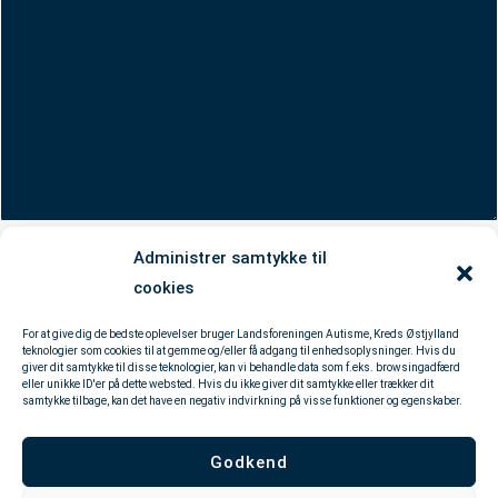
Administrer samtykke til
cookies
For at give dig de bedste oplevelser bruger Landsforeningen Autisme, Kreds Østjylland
teknologier som cookies til at gemme og/eller få adgang til enhedsoplysninger. Hvis du
giver dit samtykke til disse teknologier, kan vi behandle data som f.eks. browsingadfærd
eller unikke ID'er på dette websted. Hvis du ikke giver dit samtykke eller trækker dit
samtykke tilbage, kan det have en negativ indvirkning på visse funktioner og egenskaber.
Autismeforeningen
Godkend
Kreds Østjylland