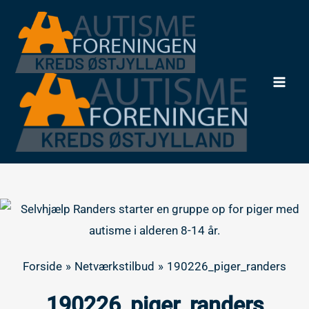
Gå
til
indholdet
Mai
Men
Forside
Netværkstilbud
190226_piger_randers
190226_piger_randers