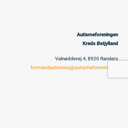
Autismeforeningen
Kreds Østjylland
Valnøddevej 4, 8920 Randers
formandautismeoj@autismeforening.dk
CVR 32817548
Copyright © 2026 Autismeforeningen Kreds Østjylland |
Privatlivspolitik |
Webmaster