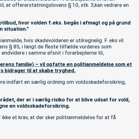
il, at offererstatningslovens § 10, stk. 3,kan vedrøre en
otilbud, hvor volden f.eks. begås i afmagt og på grund
 situation.”
tianmelde, hvis skadevolderen er utilregnelig. F. eks vil
ens § 85, i langt de fleste tilfælde vurderes som
s endvidere i samme afsnit i forarbejderne til,
erens familie) – vil opfatte en politianmeldelse som et
rs bidrager til at skabe tryghed.
re indført en særlig ordning om voldsskadeforsikring,
ådet, der er i særlig risiko for at blive udsat for vold,
gne en voldsskadeforsikring.
ke et krav, at der sker politianmeldelse for at få