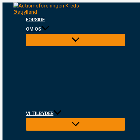
Gå
til
indholdet
FORSIDE
OM OS
Menu
Toggle
VI TILBYDER
Menu
Toggle