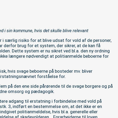
 i sin kommune, hvis det skulle blive relevant
 særlig risiko for at blive udsat for vold af de personer,
derfor brug for et system, der sikrer, at de kan få
lden. Dette system er nu sikret ved bl.a. den ny ordning
r ikke længere nødvendigt at politianmelde beboerne for
atisk, hvis svage beboerne på bosteder mv. bliver
Erstatningsnævnet forståelse for.
llem på den ene side pårørende til de svage borgere og på
rnødne omsorg og pædagogik.
tere adgang til erstatning i forbindelse med vold på
stk. 3, indført en bestemmelse om, at det ikke er en
indgivet politianmeldelse, hvis bl.a. generelle eller
delse af skadevolderen. . Forarbejderne til loven