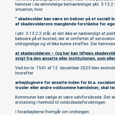
henviser i de almindelige bemærkninger pkt. 3.13.2 t
situation, hvor
” skadevolder kan være en beboer på et socialt b
af skadevolderens manglende forståelse for egen
I pkt. 3.13.2.2 står, at det ikke er nødvendigt at poli
beboere på et bosted, der er omfattet af servicelov
utilregnelige og vil ikke kunne straffes. Der henvise
at skadevolderen – (og her kan tilføjes skadevold
svigt fra den ansatte eller institutionen, som elle
Ved lov nr. 1541 af 12. december 2023 blev endvide
hvorefter
arbejdsgivere for
ansatte inden for bl.a. socialomr
trusler eller andre voldsomme hændelser, skal te
Kommuner kan vælge at være selvforsikrede. Det er ik
erstatning i henhold til voldsskadeforsikringen.
I forarbejderne fremgår om ordningen: