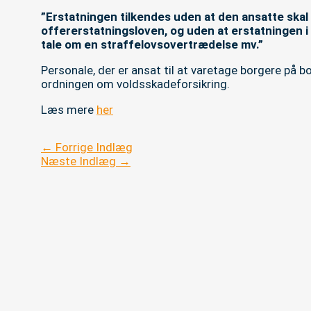
”Erstatningen tilkendes uden at den ansatte skal a
offererstatningsloven, og uden at erstatningen i ø
tale om en straffelovsovertrædelse mv.”
Personale, der er ansat til at varetage borgere på b
ordningen om voldsskadeforsikring.
Læs mere
her
Indlægsnavigation
←
Forrige Indlæg
Næste Indlæg
→