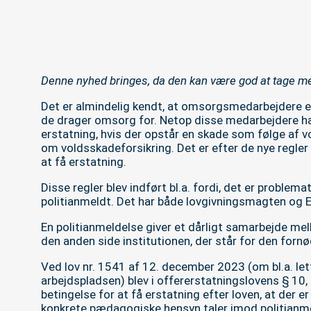
Denne nyhed bringes, da den kan være god at tage med
Det er almindelig kendt, at omsorgsmedarbejdere er i
de drager omsorg for. Netop disse medarbejdere har 
erstatning, hvis der opstår en skade som følge af vo
om voldsskadeforsikring. Det er efter de nye regle
at få erstatning.
Disse regler blev indført bl.a. fordi, det er problem
politianmeldt. Det har både lovgivningsmagten og 
En politianmeldelse giver et dårligt samarbejde me
den anden side institutionen, der står for den fo
Ved lov nr. 1541 af 12. december 2023 (om bl.a. let
arbejdspladsen) blev i offererstatningslovens § 10, 
betingelse for at få erstatning efter loven, at der er 
konkrete pædagogiske hensyn taler imod politianmel