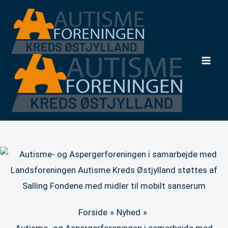
Gå
til
indholdet
Mai
Men
Forside
Nyhed