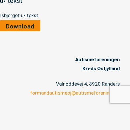
u/ tekst
Isbjerget u/ tekst
Download
Autismeforeningen
Kreds Østjylland
Valnøddevej 4, 8920 Randers
formandautismeoj@autismeforening.dk
CVR 32817548