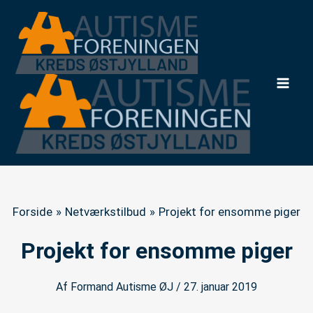
Gå
til
indholdet
Mai
Men
Forside
Netværkstilbud
Projekt for ensomme piger
Projekt for ensomme piger
Af
Formand Autisme ØJ
/
27. januar 2019